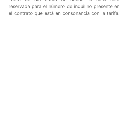
reservada para el número de inquilino presente en
el contrato que está en consonancia con la tarifa.
En el caso de personas adicionales durante la
estancia (máximo 12) se aplicará un suplemento
proporcional a la tarifa total.
El aparcamiento es privado para los vehículos de
los inquilinos (4 vehículos máximo), para otros
vehículos se puede aparcar a lo largo de la casa.
El camino de acceso privado es común con dos
viviendas en la parte inferior del camino (callejón
sin salida) por favor no aparcar vehículo en este
camino compartido.
El camino de acceso privado y el estacionamiento
privado para los vehículos de los inquilinos se